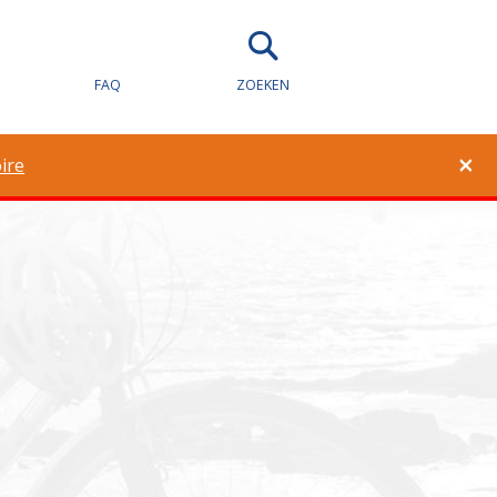
eid voor
FAQ
ZOEKEN
×
ire