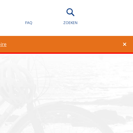
eid voor
FAQ
ZOEKEN
×
ire