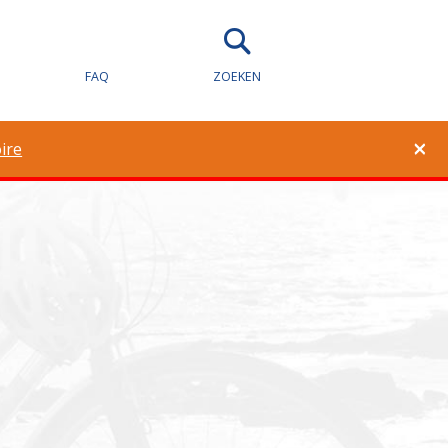
eid voor
FAQ
ZOEKEN
×
ire