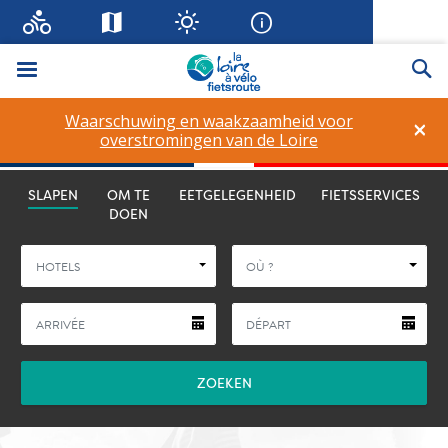
Menu
Zo
Waarschuwing en waakzaamheid voor
×
overstromingen van de Loire
La Loire à Vélo
SLAPEN
OM TE
EETGELEGENHEID
FIETSSERVICES
DOEN
HOTELS
OÙ ?
ZOEKEN