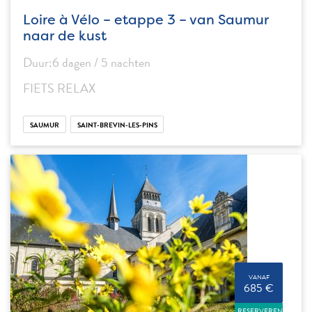
Loire à Vélo – etappe 3 – van Saumur
naar de kust
Duur:6 dagen / 5 nachten
FIETS RELAX
SAUMUR
SAINT-BREVIN-LES-PINS
VANAF
685 €
RESERVEREN