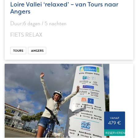
Loire Vallei ‘relaxed’ – van Tours naar
Angers
Duur:6 dagen / 5 nachten
FIETS RELAX
TOURS
ANGERS
VANAF
479 €
RESERVEREN