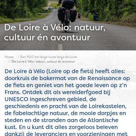
De Loire à Vélo: natuur,
cultuur én avontuur
Fil d'ariane
Home
Een 900 km lange route langs de Loire
De Loire à Vélo: natuur, cultuur én avontuur
De Loire à Vélo (Loire op de fiets) heeft alles:
doorkruis de bakermat van de Renaissance op
de fiets en geniet van het goede leven op z’n
Frans. Ontdek dit als werelderfgoed bij
UNESCO ingeschreven gebied, de
geschiedenis en pracht van de Loirekastelen,
de fabelachtige natuur, de mooie dorpjes en
steden en de stranden aan de Atlantische
kust. En u kunt dit alles zorgeloos beleven
dankzij de leveranciers en voorzieningen met