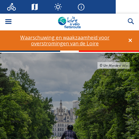
Menu
Zo
Waarschuwing en waakzaamheid voor
×
overstromingen van de Loire
© Un Monde à Vélo
© A. Lamoureux