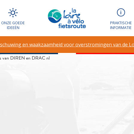
g en waakzaamh
ONZE GOEDE
PRAKTISCHE
IDEEËN
INFORMATIE
en van de Loire
schuwing en waakzaamheid voor overstromingen van de Lo
taris van DIREN en DRAC nl