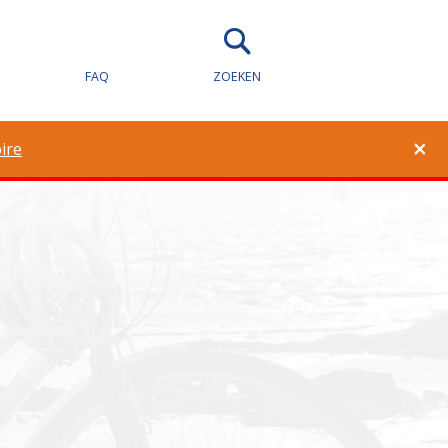
eid voor
FAQ
ZOEKEN
×
ire