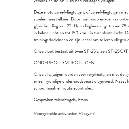
versies) en de SF-25B had verlaagde vleugels.
Deze motorzweefvliegtuigen, of zweefvliegtuigen met
stoelen naast elkaar. Door hun hout-en-canvas ontw
glijverhouding van 22. Hun vliegbereik ligt tussen 7
in kalme lucht en tot 150 km/u in turbulente lucht. D
trainingsdoeleinden en zijn ideaal om te leren vliegen
Onze vloot bestaat uit twee SF-25's: een SF-25C 
ONDERHOUD VLIEGTUIGEN
Onze vliegtuigen worden zeer regelmatig en met de g
er een grondige onderhoudsbeurt uitgevoerd. Naast h
schoonmaak en routinecontroles.
Gesproken talen:Engels, Frans
Voorgestelde activiteiten:Vliegveld