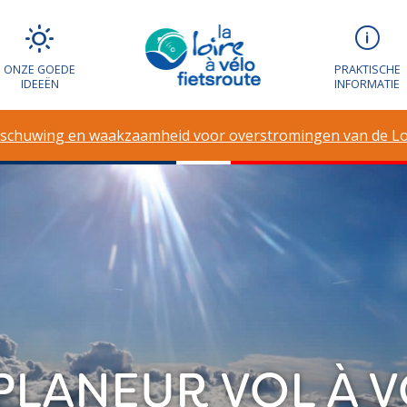
ONZE GOEDE
PRAKTISCHE
IDEEËN
INFORMATIE
schuwing en waakzaamheid voor overstromingen van de Lo
PLANEUR VOL À V