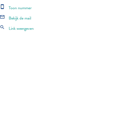
smartphone
Toon nummer
mail_outline
Bekijk de mail
search
Link weergeven