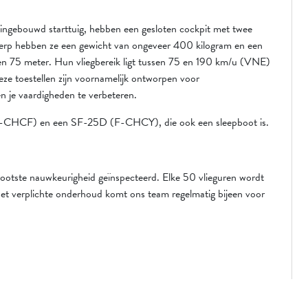
 ingebouwd starttuig, hebben een gesloten cockpit met twee
erp hebben ze een gewicht van ongeveer 400 kilogram en een
5 en 75 meter. Hun vliegbereik ligt tussen 75 en 190 km/u (VNE)
eze toestellen zijn voornamelijk ontworpen voor
 en je vaardigheden te verbeteren.
(F-CHCF) en een SF-25D (F-CHCY), die ook een sleepboot is.
rootste nauwkeurigheid geïnspecteerd. Elke 50 vlieguren wordt
et verplichte onderhoud komt ons team regelmatig bijeen voor