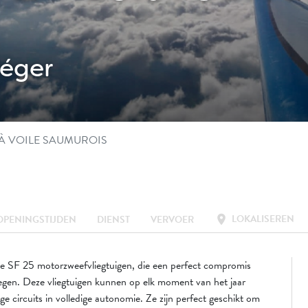
léger
À VOILE SAUMUROIS
LOKALISEREN
location_on
OPENINGSTIJDEN
DIENST
VERVOER
 SF 25 motorzweefvliegtuigen, die een perfect compromis
egen. Deze vliegtuigen kunnen op elk moment van het jaar
 circuits in volledige autonomie. Ze zijn perfect geschikt om