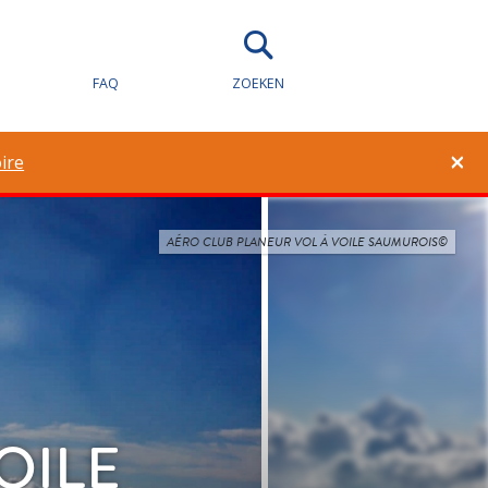
FAQ
ZOEKEN
×
ire
AÉRO CLUB PLANEUR VOL À VOILE SAUMUROIS©
OILE