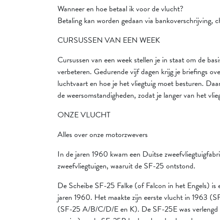
Wanneer en hoe betaal ik voor de vlucht?
Betaling kan worden gedaan via bankoverschrijving, c
CURSUSSEN VAN EEN WEEK
Cursussen van een week stellen je in staat om de basi
verbeteren. Gedurende vijf dagen krijg je briefings ov
luchtvaart en hoe je het vliegtuig moet besturen. Daa
de weersomstandigheden, zodat je langer van het vlieg
ONZE VLUCHT
Alles over onze motorzwevers
In de jaren 1960 kwam een Duitse zweefvliegtuigfabr
zweefvliegtuigen, waaruit de SF-25 ontstond.
De Scheibe SF-25 Falke (of Falcon in het Engels) is 
jaren 1960. Het maakte zijn eerste vlucht in 1963 (S
(SF-25 A/B/C/D/E en K). De SF-25E was verlengd to