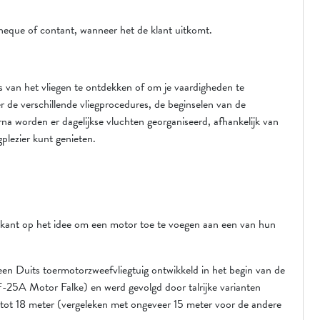
heque of contant, wanneer het de klant uitkomt.
s van het vliegen te ontdekken of om je vaardigheden te
er de verschillende vliegprocedures, de beginselen van de
rna worden er dagelijkse vluchten georganiseerd, afhankelijk van
plezier kunt genieten.
ikant op het idee om een motor toe te voegen aan een van hun
een Duits toermotorzweefvliegtuig ontwikkeld in het begin van de
F-25A Motor Falke) en werd gevolgd door talrijke varianten
t 18 meter (vergeleken met ongeveer 15 meter voor de andere