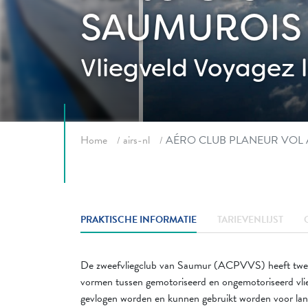
SAUMUROIS
Vliegveld
Voyagez 
Fil d'ariane
Home
airs-nl
AÉRO CLUB PLANEUR VOL 
PRAKTISCHE INFORMATIE
TARIEVENLIJST
De zweefvliegclub van Saumur (ACPVVS) heeft twee
vormen tussen gemotoriseerd en ongemotoriseerd vli
gevlogen worden en kunnen gebruikt worden voor lange