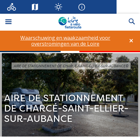
Menu
Zo
Waarschuwing en waakzaamheid voor
×
overstromingen van de Loire
AIRE DE STATIONNEMENT DE CHARCÉ-SAINT-ELLIER-SUR-AUBANCE©
AIRE DE STATIONNEMENT
DE CHARCÉ-SAINT-ELLIER-
SUR-AUBANCE