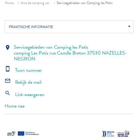
Fil d'ariane
Home
Aire de camping car
Servicegebieden van Camping les Patis
PRAKTISCHE INFORMATIE
Servicegebieden van Camping les Patis
location_on
camping Les Patis rue Camille Breton 37530 NAZELLES-
NEGRON
smartphone
Toon nummer
mail_outline
Bekijk de mail
search
Link weergeven
Home nee