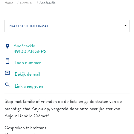
Fil d'ariane
Home
autres-nl
Andécavélo
PRAKTISCHE INFORMATIE
Andécavélo
location_on
49100 ANGERS
smartphone
Toon nummer
mail_outline
Bekijk de mail
search
Link weergeven
Stap met familie of vrienden op de fiets en ga de straten van de
prachtige stad Anjou op, vergezeld door onze heerlijke ster van
Anjou: René le Crémet!
Gesproken talen:Frans