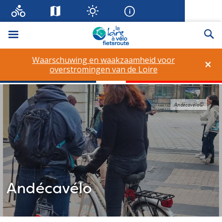
Menu
Zo
Waarschuwing en waakzaamheid voor
×
overstromingen van de Loire
Andécavélo©
Andécavélo