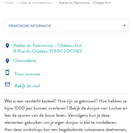
Fil d'ariane
Home
Fêtes et manifestations
Atelier du Patrimoine – Château fort
PRAKTISCHE INFORMATIE
Atelier du Patrimoine – Château fort
location_on
8 Rue du Château 37600 LOCHES
Chancellerie
location_on
smartphone
Toon nummer
mail_outline
Bekijk de mail
Wat is een versterkt kasteel? Hoe zijn ze gebouwd? Hoe hebben ze
bijna 1000 jaar kunnen overleven? Bekijk de donjon van Loches en
leer de sporen van de bouw lezen. Vervolgens kun je deze
elementen gebruiken om je eigen donjon in klei te modelleren.
Aan deze workshops kan een begeleidende volwassene deelnemen,