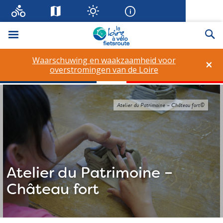
Menu
Zo
Waarschuwing en waakzaamheid voor
×
overstromingen van de Loire
Atelier du Patrimoine – Château fort©
Atelier du Patrimoine –
Château fort