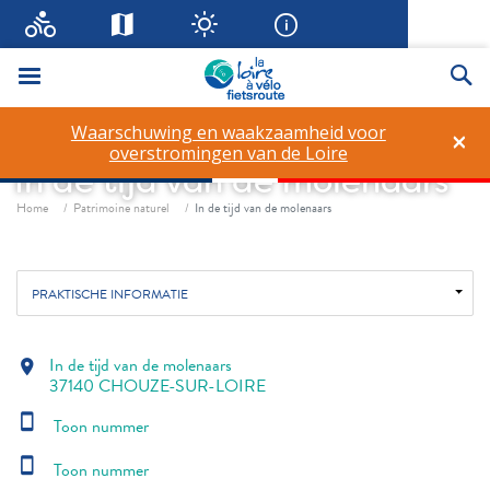
Menu
Zo
Waarschuwing en waakzaamheid voor
×
overstromingen van de Loire
In de tijd van de molenaars
Fil d'ariane
Home
Patrimoine naturel
In de tijd van de molenaars
PRAKTISCHE INFORMATIE
In de tijd van de molenaars
location_on
37140 CHOUZE-SUR-LOIRE
smartphone
Toon nummer
smartphone
Toon nummer