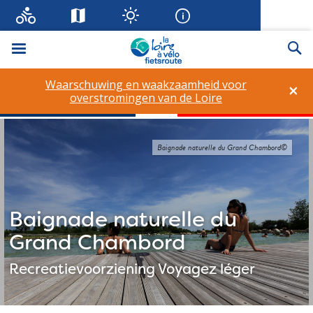
Menu
Zo
Waarschuwing en waakzaamheid voor
×
overstromingen van de Loire
Baignade naturelle du Grand Chambord©
Baignade naturelle du
Grand Chambord
Recreatievoorziening
Voyagez léger