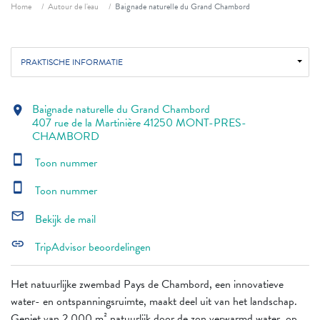
Fil d'ariane
Home
Autour de l'eau
Baignade naturelle du Grand Chambord
PRAKTISCHE INFORMATIE
Baignade naturelle du Grand Chambord
location_on
407 rue de la Martinière 41250 MONT-PRES-
CHAMBORD
smartphone
Toon nummer
smartphone
Toon nummer
mail_outline
Bekijk de mail
link
TripAdvisor beoordelingen
Het natuurlijke zwembad Pays de Chambord, een innovatieve
water- en ontspanningsruimte, maakt deel uit van het landschap.
Geniet van 2.000 m² natuurlijk door de zon verwarmd water, op