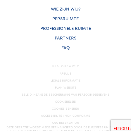
WIE ZIJN WIJ?
PERSRUIMTE
PROFESSIONELE RUIMTE
PARTNERS
FAQ
© LA LOIRE À VÉLO
APSULIS
LEGALE INFORMATIE
PLAN WEBSITE
BELEID INZAKE DE BESCHERMING VAN PERSOONSGEGEVENS
COOKIEBELEID
COOKIES BEHEREN
ACCESSIBILITÉ : NON CONFORME
CGU RÉSERVATION
DEZE OPERATIE WORDT MEDE GEFINANCIERD DOOR DE EUROPESE UNIE. EUROPA
ZET ZICH IN VOOR HET STROOMGEBIED VAN DE LOIRE MET HET EUROPEES FONDS