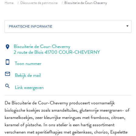
Fil d'ariane
Home
Découverte de patrimoine
Biscuiterie de Cour-Cheverny
PRAKTISCHE INFORMATIE
Biscuiterie de Cour-Cheverny
location_on
2 route de Blois 41700 COUR-CHEVERNY
smartphone
Toon nummer
mail_outline
Bekijk de mail
search
Link weergeven
De Biscuiterie de Cour-Cheverny produceert voornamelijk
biologische koekjes zoals amandeltuiles, glutenvrije meergranen- of
karamelkoekjes, zeer kleurrijke meringues met framboos, citroen,
karamel of pistache. In ons atelier is een hartig assortiment
verschenen met aperitiefhapjes met geitenkaas, chorizo, Espelette