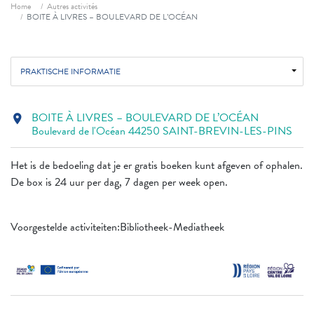
Fil d'ariane
Home
Autres activités
BOITE À LIVRES – BOULEVARD DE L’OCÉAN
PRAKTISCHE INFORMATIE
BOITE À LIVRES – BOULEVARD DE L’OCÉAN
location_on
Boulevard de l'Océan 44250 SAINT-BREVIN-LES-PINS
Het is de bedoeling dat je er gratis boeken kunt afgeven of ophalen.
De box is 24 uur per dag, 7 dagen per week open.
Voorgestelde activiteiten:Bibliotheek-Mediatheek