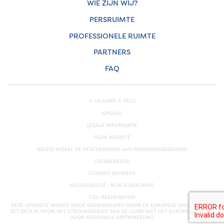
WIE ZIJN WIJ?
PERSRUIMTE
PROFESSIONELE RUIMTE
PARTNERS
FAQ
© LA LOIRE À VÉLO
APSULIS
LEGALE INFORMATIE
PLAN WEBSITE
BELEID INZAKE DE BESCHERMING VAN PERSOONSGEGEVENS
COOKIEBELEID
COOKIES BEHEREN
ACCESSIBILITÉ : NON CONFORME
CGU RÉSERVATION
DEZE OPERATIE WORDT MEDE GEFINANCIERD DOOR DE EUROPESE UNIE. EUROPA
ZET ZICH IN VOOR HET STROOMGEBIED VAN DE LOIRE MET HET EUROPEES FONDS
VOOR REGIONALE ONTWIKKELING