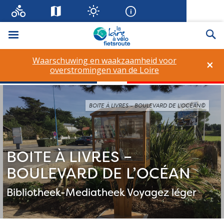
Menu
Zo
Waarschuwing en waakzaamheid voor
×
overstromingen van de Loire
BOITE À LIVRES – BOULEVARD DE L’OCÉAN©
BOITE À LIVRES –
BOULEVARD DE L’OCÉAN
Bibliotheek-Mediatheek
Voyagez léger