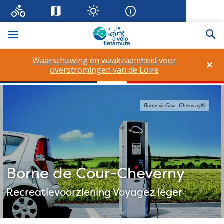
Menu
Zo
Waarschuwing en waakzaamheid voor
×
overstromingen van de Loire
Borne de Cour-Cheverny©
Borne de Cour-Cheverny
Recreatievoorziening
Voyagez léger