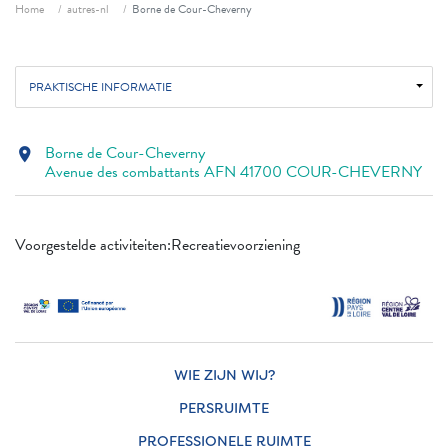
Fil d'ariane
Home
autres-nl
Borne de Cour-Cheverny
PRAKTISCHE INFORMATIE
Borne de Cour-Cheverny
location_on
Avenue des combattants AFN 41700 COUR-CHEVERNY
Voorgestelde activiteiten:Recreatievoorziening
WIE ZIJN WIJ?
PERSRUIMTE
PROFESSIONELE RUIMTE