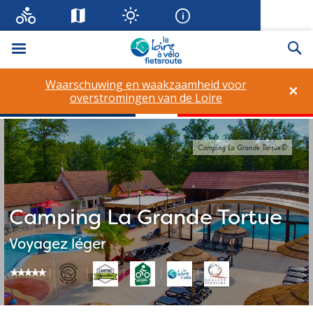
Menu
Zo
Waarschuwing en waakzaamheid voor
×
overstromingen van de Loire
Camping La Grande Tortue©
Camping La Grande Tortue
Voyagez léger
star_rate
star_rate
star_rate
star_rate
star_rate