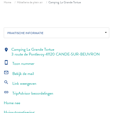
Fil d'ariane
Home
Hôtellerie de plein air
Camping La Grande Tortue
PRAKTISCHE INFORMATIE
Camping La Grande Tortue
location_on
3 route de Pontlevoy 41120 CANDE-SUR-BEUVRON
smartphone
Toon nummer
mail_outline
Bekijk de mail
search
Link weergeven
link
TripAdvisor beoordelingen
Home nee
Huisautomatisering: