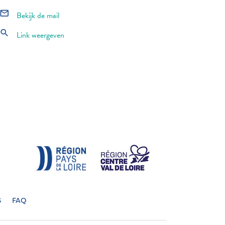
mail_outline
Bekijk de mail
search
Link weergeven
S
FAQ