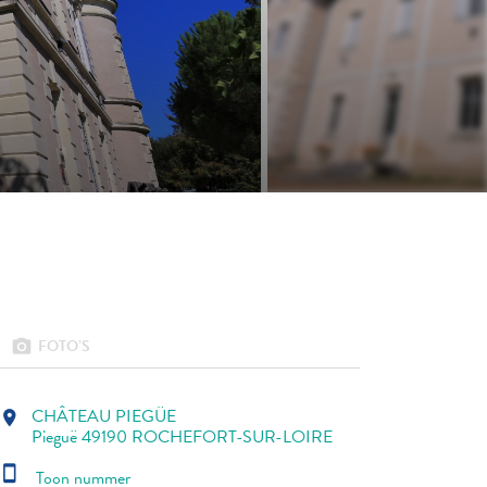
FOTO’S
photo_camera
CHÂTEAU PIEGÜE
location_on
Pieguë 49190 ROCHEFORT-SUR-LOIRE
smartphone
Toon nummer