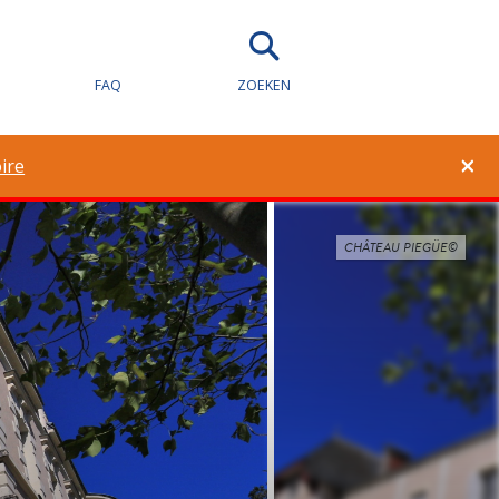
FAQ
ZOEKEN
×
ire
CHÂTEAU PIEGÜE©