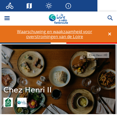
Menu
Zo
Waarschuwing en waakzaamheid voor
×
overstromingen van de Loire
Chez Henri II©
Chez Henri II