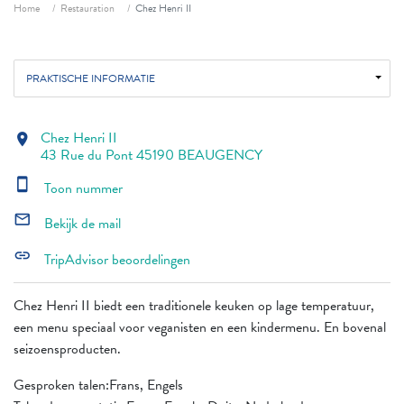
Fil d'ariane
Home
Restauration
Chez Henri II
PRAKTISCHE INFORMATIE
Chez Henri II
location_on
43 Rue du Pont 45190 BEAUGENCY
smartphone
Toon nummer
mail_outline
Bekijk de mail
link
TripAdvisor beoordelingen
Chez Henri II biedt een traditionele keuken op lage temperatuur,
een menu speciaal voor veganisten en een kindermenu. En bovenal
seizoensproducten.
Gesproken talen:Frans, Engels