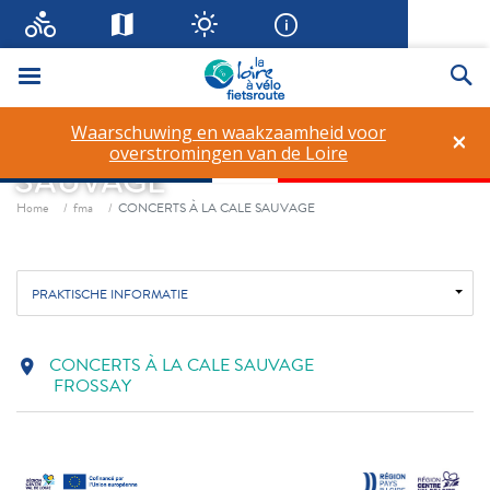
Menu
Zo
Waarschuwing en waakzaamheid voor
×
CONCERTS À LA CALE
overstromingen van de Loire
SAUVAGE
Fil d'ariane
Home
fma
CONCERTS À LA CALE SAUVAGE
PRAKTISCHE INFORMATIE
CONCERTS À LA CALE SAUVAGE
location_on
FROSSAY