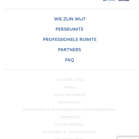
WIE ZIJN WIJ?
PERSRUIMTE
PROFESSIONELE RUIMTE
PARTNERS
FAQ
© LA LOIRE À VÉLO
APSULIS
LEGALE INFORMATIE
PLAN WEBSITE
BELEID INZAKE DE BESCHERMING VAN PERSOONSGEGEVENS
COOKIEBELEID
COOKIES BEHEREN
ACCESSIBILITÉ : NON CONFORME