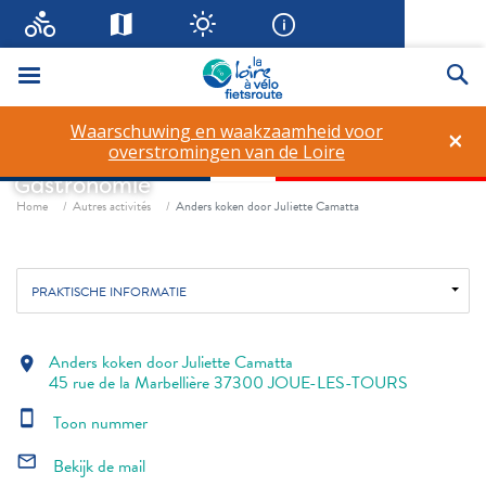
Menu
Zo
Anders koken door Juliette
Waarschuwing en waakzaamheid voor
×
Camatta
overstromingen van de Loire
Gastronomie
Fil d'ariane
Home
Autres activités
Anders koken door Juliette Camatta
PRAKTISCHE INFORMATIE
Anders koken door Juliette Camatta
location_on
45 rue de la Marbellière 37300 JOUE-LES-TOURS
smartphone
Toon nummer
mail_outline
Bekijk de mail