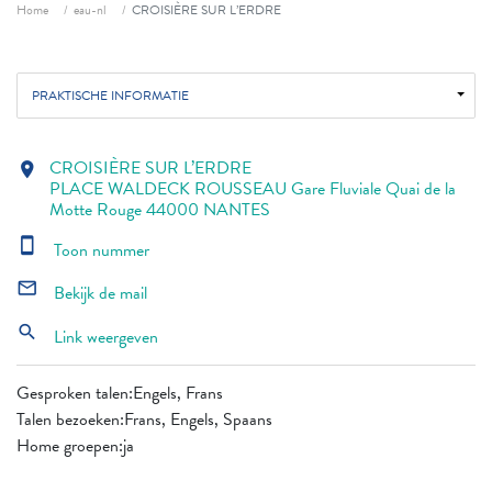
Fil d'ariane
Home
eau-nl
CROISIÈRE SUR L’ERDRE
PRAKTISCHE INFORMATIE
CROISIÈRE SUR L’ERDRE
location_on
PLACE WALDECK ROUSSEAU Gare Fluviale Quai de la
Motte Rouge 44000 NANTES
smartphone
Toon nummer
mail_outline
Bekijk de mail
search
Link weergeven
Gesproken talen:Engels, Frans
Talen bezoeken:Frans, Engels, Spaans
Home groepen:ja