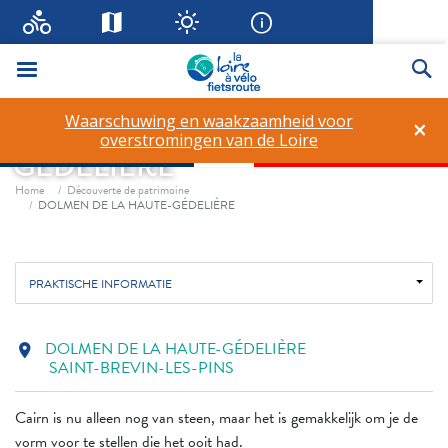
Menu
Zo
Waarschuwing en waakzaamheid voor
×
DOLMEN DE LA HAUTE-
overstromingen van de Loire
GÉDELIÈRE
Fil d'ariane
Home
Découverte de patrimoine
DOLMEN DE LA HAUTE-GÉDELIÈRE
PRAKTISCHE INFORMATIE
DOLMEN DE LA HAUTE-GÉDELIÈRE
location_on
SAINT-BREVIN-LES-PINS
Cairn is nu alleen nog van steen, maar het is gemakkelijk om je de
vorm voor te stellen die het ooit had.