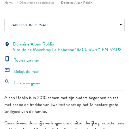
Fil d'ariane
Home
Découverte de patrimoine
Domaine Alban Roblin
PRAKTISCHE INFORMATIE
Domaine Alban Roblin
location_on
9 route de Maimbray La Rabotine 18300 SURY-EN-VAUX
smartphone
Toon nummer
mail_outline
Bekijk de mail
search
Link weergeven
Alban Roblin is in 2010 samen met zijn ouders begonnen en zet
met passie de traditie van kwaliteit voort op het 12 hectare grote
landgoed van de familie.
Gemotiveerd door zijn verlangen om u uitzonderlijke producten aan