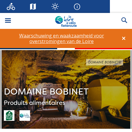
Menu
Zo
Waarschuwing en waakzaamheid voor
×
overstromingen van de Loire
DOMAINE BOBINET©
DOMAINE BOBINET
Produits alimentaires