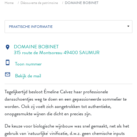
Fil d'ariane
Home
Découverte de patrimoine
DOMAINE BOBINET
PRAKTISCHE INFORMATIE
DOMAINE BOBINET
location_on
315 route de Montsoreau 49400 SAUMUR
smartphone
Toon nummer
mail_outline
Bekijk de mail
Tegelijkertijd besloot Émeline Calvez haar professionele
dansschoentjes weg te doen en een gepassioneerde sommelier te
worden. Ook zij voelt zich aangetrokken tot authentieke,
onopgesmukte wijnen die dicht en precies zijn.
De keuze voor biologische wijnbouw was snel gemaakt, net als het
gebruik van 'natuurlijke' vinificatie, d.w.z. geen chemische inputs