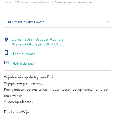
Fil d'ariane
Home
Découverte de patrimoine
Domaine Jean-Jacques Auchère
PRAKTISCHE INFORMATIE
Domaine Jean-Jacques Auchère
location_on
18 rue de l'Abbaye 18300 BUE
smartphone
Toon nummer
mail_outline
Bekijk de mail
Wijndomein op de top van Bué
Wijnproeverij en verkoop
Kom genieten op ons terras midden tussen de wijnranken en proef
onze wijnen!
Alleen op afspraak
Producten:Wijn