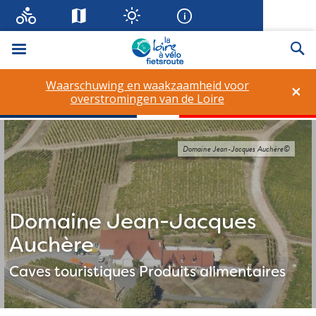
Menu
Zo
Waarschuwing en waakzaamheid voor
×
overstromingen van de Loire
Domaine Jean-Jacques Auchère©
Domaine Jean-Jacques
Auchère
Caves touristiques
Produits alimentaires