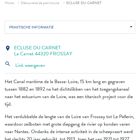
Fil d'ariane
Home
Découverte de patrimoine
ECLUSE DU CARNET
PRAKTISCHE INFORMATIE
ECLUSE DU CARNET
location_on
Le Carnet 44320 FROSSAY
search
Link weergeven
Het Canal maritime de la Basse-Loire, 15 km lang en gegraven
tussen 1882 en 1892 na het dichtslibben van het toegangskanaal
naar het estuarium van de Loire, was een titanisch project voor die
tijd.
Het verdubbelde de lengte van de Loire van Frossay tot Le Pellerin,
waardoor zeilboten met grote diepgang de rivier op konden varen
naar Nantes. Ondanks de intense activiteit in de scheepvaart werd
het slechts 20 jaar gebruikt, tot 1913, toen het van 1921 tot 1927