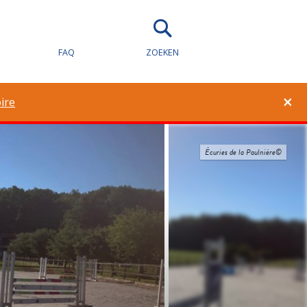
FAQ
ZOEKEN
×
ire
Écuries de la Paulnière©