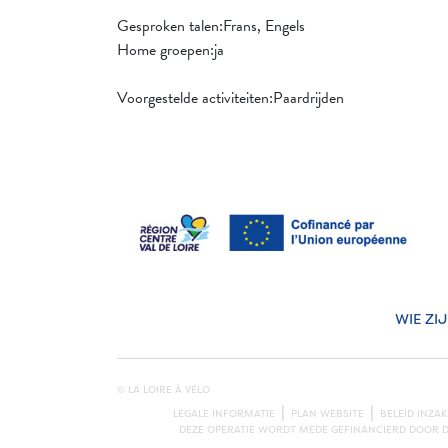
Gesproken talen:Frans, Engels
Home groepen:ja
Voorgestelde activiteiten:Paardrijden
WIE ZI
© LA LOIRE À VÉLO
LEGALE INFORMATIE
PLAN WEBSITE
BELEID INZA
DEZE OPERATIE WORDT MEDE GEFINANCIERD DOOR DE