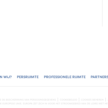
JN WIJ?
PERSRUIMTE
PROFESSIONELE RUIMTE
PARTNER
KE DE BESCHERMING VAN PERSOONSGEGEVENS
COOKIEBELEID
COOKIES BEHEREN
 EUROPESE UNIE. EUROPA ZET ZICH IN VOOR HET STROOMGEBIED VAN DE LOIRE MET 