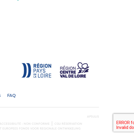
S
FAQ
APSULIS
ACCESSIBILITÉ : NON CONFORME
CGU RÉSERVATION
HET EUROPEES FONDS VOOR REGIONALE ONTWIKKELING