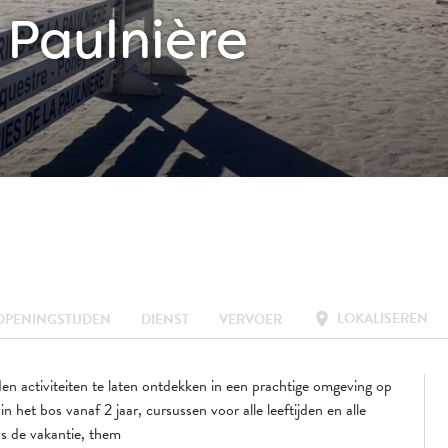
 Paulnière
LOKALISEREN
location_on
OPENINGSTIJDEN
DIENST
VERVOER
n activiteiten te laten ontdekken in een prachtige omgeving op
het bos vanaf 2 jaar, cursussen voor alle leeftijden en alle
ns de vakantie, them