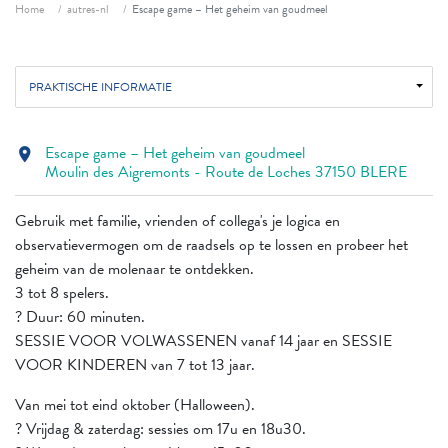
Fil d'ariane
Home
autres-nl
Escape game – Het geheim van goudmeel
PRAKTISCHE INFORMATIE
Escape game – Het geheim van goudmeel
location_on
Moulin des Aigremonts - Route de Loches 37150 BLERE
Gebruik met familie, vrienden of collega's je logica en
observatievermogen om de raadsels op te lossen en probeer het
geheim van de molenaar te ontdekken.
3 tot 8 spelers.
? Duur: 60 minuten.
SESSIE VOOR VOLWASSENEN vanaf 14 jaar en SESSIE
VOOR KINDEREN van 7 tot 13 jaar.
Van mei tot eind oktober (Halloween).
? Vrijdag & zaterdag: sessies om 17u en 18u30.