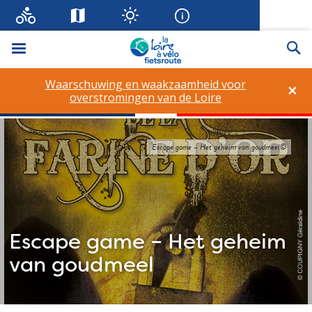
Menu
Zo
Waarschuwing en waakzaamheid voor
×
overstromingen van de Loire
Escape game – Het geheim van goudmeel©
Escape game – Het geheim
van goudmeel