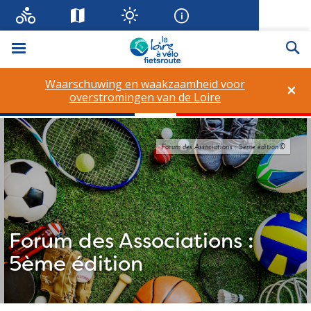
Menu
Zo
Waarschuwing en waakzaamheid voor
×
overstromingen van de Loire
Forum des Associations : 5ème édition©
Forum des Associations :
5ème édition