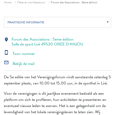
Fil d'ariane
Home
Fêtes et manifestations
Forum des Associations : 5ème édition
PRAKTISCHE INFORMATIE
Forum des Associations : 5ème édition
location_on
Salle de sport Liré 49530 OREE D‘ANJOU
smartphone
Toon nummer
mail_outline
Bekijk de mail
De 5e editie van het Verenigingsforum vindt aanstaande zaterdag 5
september plaats, van 10.00 tot 15.00 uur, in de sporthal in Liré.
Voor de verenigingen is dit jaarlijkse evenement bedoeld als een
platform om zich te profileren, hun activiteiten te presenteren en
eventueel nieuwe leden te werven. Het is een gelegenheid om de
levendigheid van het lokale verenigingsleven te laten zien. Wij