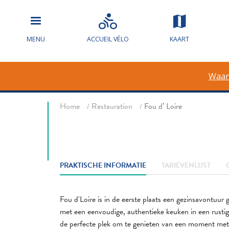
Fou d’ Loire
MENU
ACCUEIL VÉLO
KAART
Waar
Fil d'ariane
Home
Restauration
Fou d’ Loire
PRAKTISCHE INFORMATIE
TARIEVENLIJST
Fou d'Loire is in de eerste plaats een gezinsavontuur
met een eenvoudige, authentieke keuken in een rustige
de perfecte plek om te genieten van een moment met 