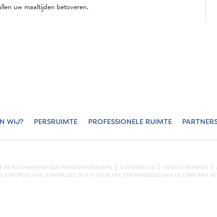
ullen uw maaltijden betoveren.
JN WIJ?
PERSRUIMTE
PROFESSIONELE RUIMTE
PARTNER
KE DE BESCHERMING VAN PERSOONSGEGEVENS
COOKIEBELEID
COOKIES BEHEREN
 EUROPESE UNIE. EUROPA ZET ZICH IN VOOR HET STROOMGEBIED VAN DE LOIRE MET 