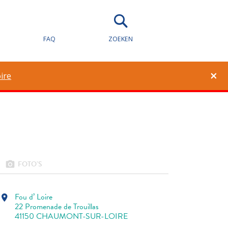
FAQ
ZOEKEN
1
0
×
ire
FOTO’S
photo_camera
Fou d’ Loire
location_on
22 Promenade de Trouillas
41150 CHAUMONT-SUR-LOIRE