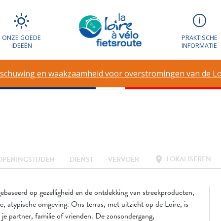
ONZE GOEDE
PRAKTISCHE
IDEEËN
INFORMATIE
schuwing en waakzaamheid voor overstromingen van de Lo
LOKALISEREN
location_on
OPENINGSTIJDEN
DIENST
VERVOER
 gebaseerd op gezelligheid en de ontdekking van streekproducten,
, atypische omgeving. Ons terras, met uitzicht op de Loire, is
je partner, familie of vrienden. De zonsondergang,