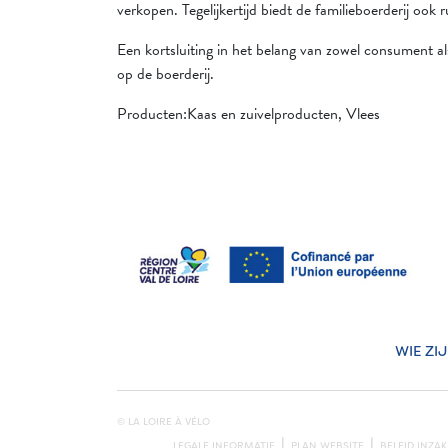
verkopen. Tegelijkertijd biedt de familieboerderij ook
Een kortsluiting in het belang van zowel consument a
op de boerderij.
Producten:Kaas en zuivelproducten, Vlees
WIE ZI
© LA LOIRE À VÉLO
LEGALE INFORMATIE
PLAN WEBSITE
BELEID INZA