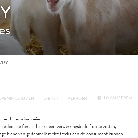
RY
es
VRY
LOKALISEREN
location_on
OPENINGSTIJDEN
DIENST
VERVOER
n en Limousin-koeien.
esloot de familie Lelore een verwerkingsbedrijf op te zetten,
mage blanc van geitenmelk rechtstreeks aan de consument kunnen