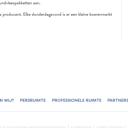
 rundvleespakketten aan.
ls producent. Elke donderdagavond is er een kleine boerenmarkt
JN WIJ?
PERSRUIMTE
PROFESSIONELE RUIMTE
PARTNER
KE DE BESCHERMING VAN PERSOONSGEGEVENS
COOKIEBELEID
COOKIES BEHEREN