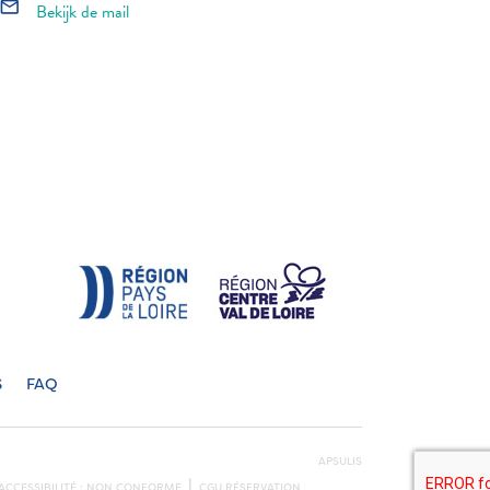
mail_outline
Bekijk de mail
S
FAQ
APSULIS
ACCESSIBILITÉ : NON CONFORME
CGU RÉSERVATION