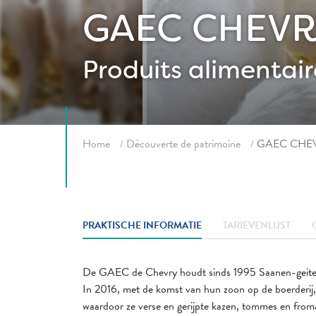
GAEC CHEV
Produits alimentair
Fil d'ariane
Home
Découverte de patrimoine
GAEC CHE
PRAKTISCHE INFORMATIE
TARIEVENLIJST
De GAEC de Chevry houdt sinds 1995 Saanen-geite
In 2016, met de komst van hun zoon op de boerderij, b
waardoor ze verse en gerijpte kazen, tommes en fro