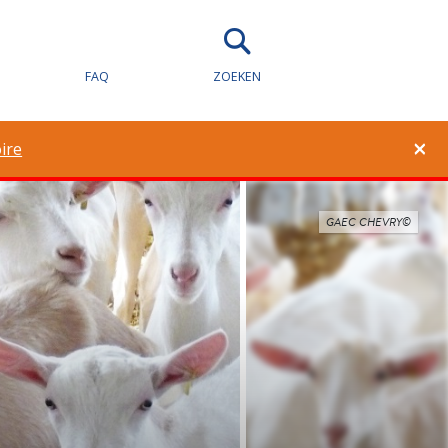
FAQ
ZOEKEN
×
ire
GAEC CHEVRY©