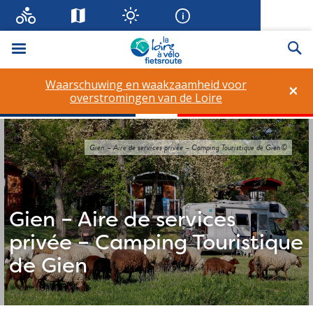
Menu
Zo
Waarschuwing en waakzaamheid voor
×
overstromingen van de Loire
Gien – Aire de services privée – Camping Touristique de Gien©
Gien – Aire de services
privée – Camping Touristique
de Gien