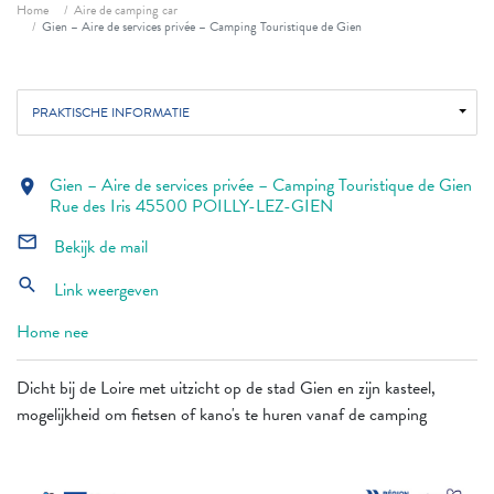
Fil d'ariane
Home
Aire de camping car
Gien – Aire de services privée – Camping Touristique de Gien
PRAKTISCHE INFORMATIE
Gien – Aire de services privée – Camping Touristique de Gien
location_on
Rue des Iris 45500 POILLY-LEZ-GIEN
mail_outline
Bekijk de mail
search
Link weergeven
Home nee
Dicht bij de Loire met uitzicht op de stad Gien en zijn kasteel,
mogelijkheid om fietsen of kano's te huren vanaf de camping