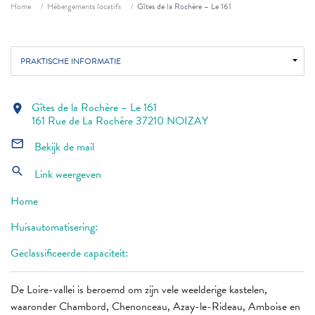
Fil d'ariane
Home
Hébergements locatifs
Gîtes de la Rochère – Le 161
PRAKTISCHE INFORMATIE
Gîtes de la Rochère – Le 161
location_on
161 Rue de La Rochère 37210 NOIZAY
mail_outline
Bekijk de mail
search
Link weergeven
Home
Huisautomatisering:
Geclassificeerde capaciteit:
De Loire-vallei is beroemd om zijn vele weelderige kastelen,
waaronder Chambord, Chenonceau, Azay-le-Rideau, Amboise en