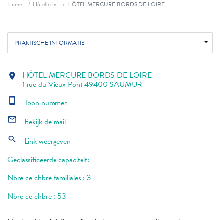
Fil d'ariane
Home
Hôtellerie
HÔTEL MERCURE BORDS DE LOIRE
PRAKTISCHE INFORMATIE
HÔTEL MERCURE BORDS DE LOIRE
location_on
1 rue du Vieux Pont 49400 SAUMUR
smartphone
Toon nummer
mail_outline
Bekijk de mail
search
Link weergeven
Geclassificeerde capaciteit:
Nbre de chbre familiales : 3
Nbre de chbre : 53