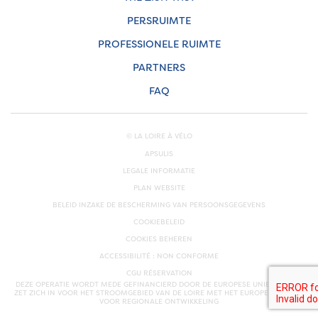
PERSRUIMTE
PROFESSIONELE RUIMTE
PARTNERS
FAQ
© LA LOIRE À VÉLO
APSULIS
LEGALE INFORMATIE
PLAN WEBSITE
BELEID INZAKE DE BESCHERMING VAN PERSOONSGEGEVENS
COOKIEBELEID
COOKIES BEHEREN
ACCESSIBILITÉ : NON CONFORME
CGU RÉSERVATION
DEZE OPERATIE WORDT MEDE GEFINANCIERD DOOR DE EUROPESE UNIE. EUROPA
ZET ZICH IN VOOR HET STROOMGEBIED VAN DE LOIRE MET HET EUROPEES FONDS
VOOR REGIONALE ONTWIKKELING