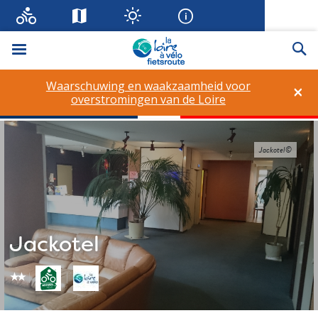
Menu
Zo
Waarschuwing en waakzaamheid voor
×
overstromingen van de Loire
Jackotel©
Jackotel
star_rate
star_rate