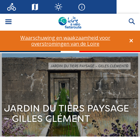
Menu
Zo
Waarschuwing en waakzaamheid voor
×
overstromingen van de Loire
JARDIN DU TIERS PAYSAGE – GILLES CLÉMENT©
JARDIN DU TIERS PAYSAGE
– GILLES CLÉMENT