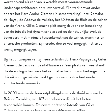
wordt erkend als een van 's werelds meest vooraanstaande
landschapsarchitecten en tuintheoretici. Zijn werk omvat onder
andere het Parc André-Citroën (in samenwerking), het Domaine
de Rayol, de Abbaye de Valloire, het Château de Blois en de tuinen
van de Arche. Gilles Clément pleit energiek voor een benadering
van de tuin die het dynamische aspect en de natuurlijke evolutie
bevordert, met minimale tussenkomst van de tuinier, machines en
chemische producten. Zijn credo: doe zo veel mogelijk met en zo
weinig mogelijk tegen.
Bij het ontwerpen van zijn eerste Jardin du Tiers-Paysage zag Gilles
Clément de basis van Saint-Nazaire als "een plaats van weerstand"
die de ecologische diversiteit van het estuarium kon herbergen. De
drieluikvormige ruimte maakt gebruik van de drie bestaande
architecturale kenmerken.
In 2009 werden de bomontploffingskamers de thuisbasis van Le
Bois de Trembles, met 107 espenbomen die uit het beton
tevoorschijn komen. De eerste poëtische intentie van Gilles
Clément was om de basis te laten schitteren en trillen...