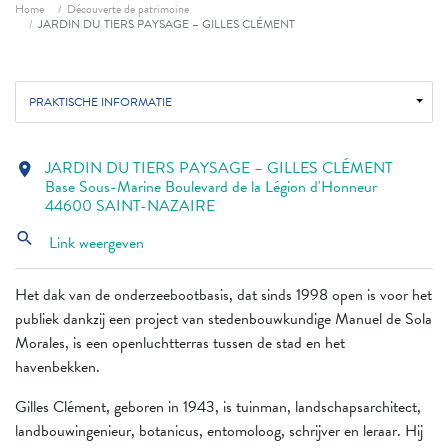
Fil d'ariane
Home
Découverte de patrimoine
JARDIN DU TIERS PAYSAGE – GILLES CLÉMENT
PRAKTISCHE INFORMATIE
JARDIN DU TIERS PAYSAGE – GILLES CLÉMENT
location_on
Base Sous-Marine Boulevard de la Légion d'Honneur
44600 SAINT-NAZAIRE
search
Link weergeven
Het dak van de onderzeebootbasis, dat sinds 1998 open is voor het
publiek dankzij een project van stedenbouwkundige Manuel de Sola
Morales, is een openluchtterras tussen de stad en het
havenbekken.
Gilles Clément, geboren in 1943, is tuinman, landschapsarchitect,
landbouwingenieur, botanicus, entomoloog, schrijver en leraar. Hij