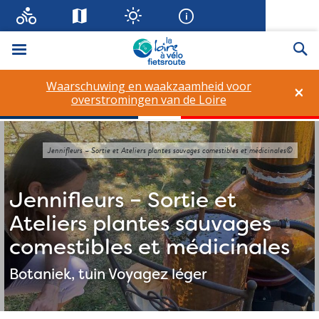
Menu
Zo
Waarschuwing en waakzaamheid voor
×
overstromingen van de Loire
Jennifleurs – Sortie et Ateliers plantes sauvages comestibles et médicinales©
Jennifleurs – Sortie et
Ateliers plantes sauvages
comestibles et médicinales
Botaniek, tuin
Voyagez léger