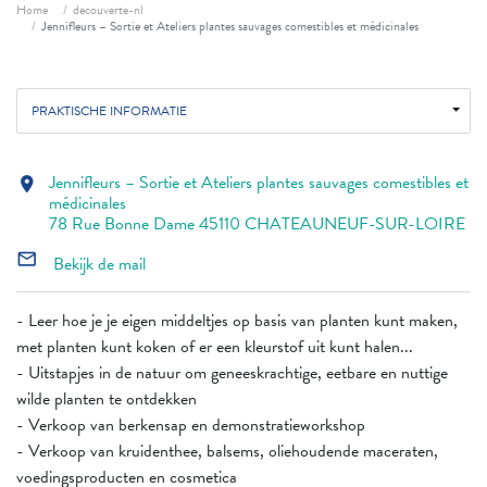
Fil d'ariane
Home
decouverte-nl
Jennifleurs – Sortie et Ateliers plantes sauvages comestibles et médicinales
PRAKTISCHE INFORMATIE
Jennifleurs – Sortie et Ateliers plantes sauvages comestibles et
location_on
médicinales
78 Rue Bonne Dame 45110 CHATEAUNEUF-SUR-LOIRE
mail_outline
Bekijk de mail
- Leer hoe je je eigen middeltjes op basis van planten kunt maken,
met planten kunt koken of er een kleurstof uit kunt halen...
- Uitstapjes in de natuur om geneeskrachtige, eetbare en nuttige
wilde planten te ontdekken
- Verkoop van berkensap en demonstratieworkshop
- Verkoop van kruidenthee, balsems, oliehoudende maceraten,
voedingsproducten en cosmetica