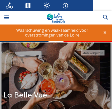
Menu
Zo
Waarschuwing en waakzaamheid voor
×
overstromingen van de Loire
Studio Marguerite
La Belle Vue