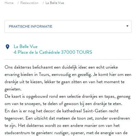
Fil d'ariane
Home
Restauration
La Belle Vue
PRAKTISCHE INFORMATIE
La Belle Vue
location_on
4 Place de la Cathédrale 37000 TOURS
Ons dakterras belichaamt een duidelijk idee: een echt unieke
ervaring bieden in Tours, eenvoudig en gezellig. Je komt hier om een
drankje uit te kiezen, lekker te gaan zitten en van het moment te
genieten.
De kaart is opgebouwd rond een selectie drankjes en tapas, genoeg
om van te snoepen, te delen of gewoon bij een drankje te eten.
En dan is er nog het decor: de kathedraal Saint-Gatien recht
tegenover. Een uitzicht dat meteen de toon zet, zonder overdreven
te zijn. Het dakterras wordt zo een andere manier om van het
stadscentrum te genieten: rustiger, opener, met de energie van de