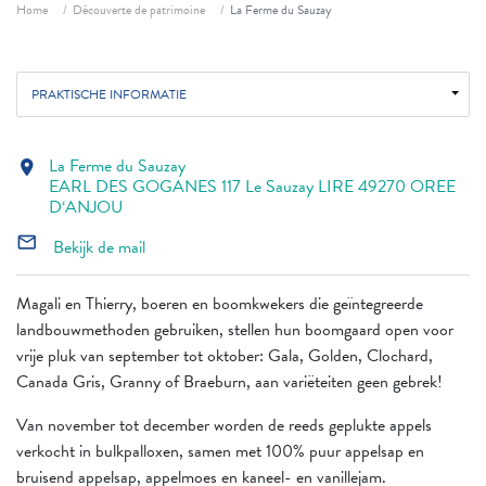
Fil d'ariane
Home
Découverte de patrimoine
La Ferme du Sauzay
PRAKTISCHE INFORMATIE
La Ferme du Sauzay
location_on
EARL DES GOGANES 117 Le Sauzay LIRE 49270 OREE
D‘ANJOU
mail_outline
Bekijk de mail
Magali en Thierry, boeren en boomkwekers die geïntegreerde
landbouwmethoden gebruiken, stellen hun boomgaard open voor
vrije pluk van september tot oktober: Gala, Golden, Clochard,
Canada Gris, Granny of Braeburn, aan variëteiten geen gebrek!
Van november tot december worden de reeds geplukte appels
verkocht in bulkpalloxen, samen met 100% puur appelsap en
bruisend appelsap, appelmoes en kaneel- en vanillejam.