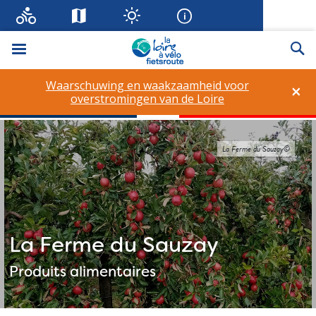
Menu
Zo
Waarschuwing en waakzaamheid voor
×
overstromingen van de Loire
La Ferme du Sauzay©
La Ferme du Sauzay
Produits alimentaires