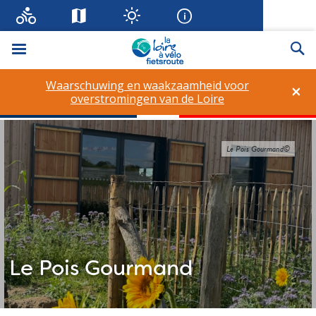
Menu
Zo
Waarschuwing en waakzaamheid voor
×
overstromingen van de Loire
Le Pois Gourmand©
Le Pois Gourmand