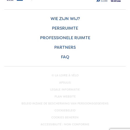
WIE ZIJN WIJ?
PERSRUIMTE
PROFESSIONELE RUIMTE
PARTNERS
FAQ
© LA LOIRE À VÉLO
APSULIS
LEGALE INFORMATIE
PLAN WEBSITE
BELEID INZAKE DE BESCHERMING VAN PERSOONSGEGEVENS
COOKIEBELEID
COOKIES BEHEREN
ACCESSIBILITÉ : NON CONFORME