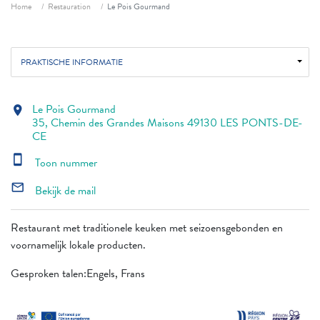
Fil d'ariane
Home
Restauration
Le Pois Gourmand
PRAKTISCHE INFORMATIE
Le Pois Gourmand
location_on
35, Chemin des Grandes Maisons 49130 LES PONTS-DE-
CE
smartphone
Toon nummer
mail_outline
Bekijk de mail
Restaurant met traditionele keuken met seizoensgebonden en
voornamelijk lokale producten.
Gesproken talen:Engels, Frans