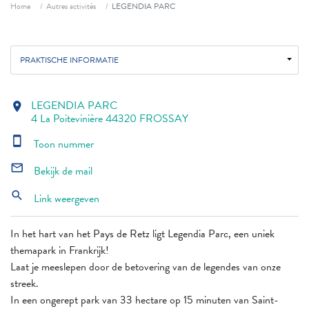
Fil d'ariane
Home
Autres activités
LEGENDIA PARC
PRAKTISCHE INFORMATIE
LEGENDIA PARC
location_on
4 La Poitevinière 44320 FROSSAY
smartphone
Toon nummer
mail_outline
Bekijk de mail
search
Link weergeven
In het hart van het Pays de Retz ligt Legendia Parc, een uniek
themapark in Frankrijk!
Laat je meeslepen door de betovering van de legendes van onze
streek.
In een ongerept park van 33 hectare op 15 minuten van Saint-