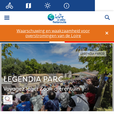
Menu
Zo
Waarschuwing en waakzaamheid voor
×
overstromingen van de Loire
LEGENDIA PARC©
LEGENDIA PARC
Voyagez léger
Zoo - dierentuin