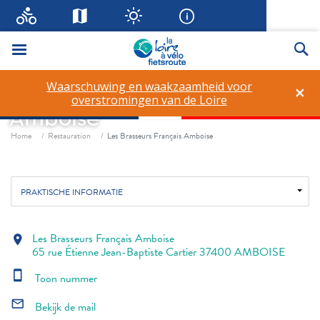
Menu
Zo
Waarschuwing en waakzaamheid voor
×
Les Brasseurs Français
overstromingen van de Loire
Amboise
Fil d'ariane
Home
Restauration
Les Brasseurs Français Amboise
PRAKTISCHE INFORMATIE
Les Brasseurs Français Amboise
location_on
65 rue Étienne Jean-Baptiste Cartier 37400 AMBOISE
smartphone
Toon nummer
mail_outline
Bekijk de mail