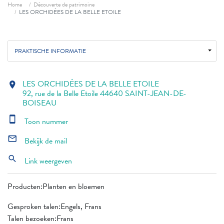
Fil d'ariane
Home
Découverte de patrimoine
LES ORCHIDÉES DE LA BELLE ETOILE
PRAKTISCHE INFORMATIE
LES ORCHIDÉES DE LA BELLE ETOILE
location_on
92, rue de la Belle Etoile 44640 SAINT-JEAN-DE-
BOISEAU
smartphone
Toon nummer
mail_outline
Bekijk de mail
search
Link weergeven
Producten:Planten en bloemen
Gesproken talen:Engels, Frans
Talen bezoeken:Frans