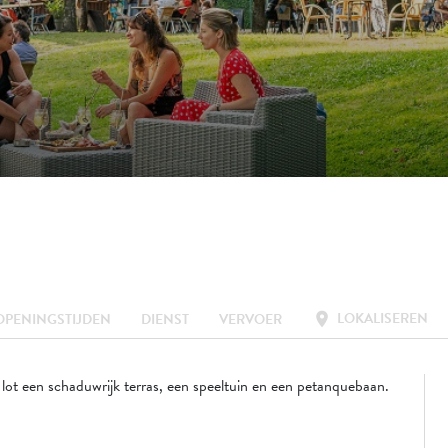
LOKALISEREN
location_on
OPENINGSTIJDEN
DIENST
VERVOER
Ilot een schaduwrijk terras, een speeltuin en een petanquebaan.