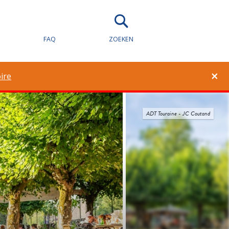
FAQ
ZOEKEN
×
ire
ADT Touraine - JC Coutand