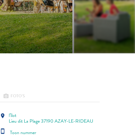
FOTO’S
photo_camera
l’îlot
location_on
Lieu dit La Plage 37190 AZAY-LE-RIDEAU
smartphone
Toon nummer