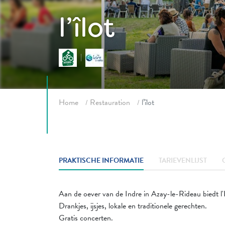
l’îlot
Fil d'ariane
Home
Restauration
l’îlot
PRAKTISCHE INFORMATIE
TARIEVENLIJST
Aan de oever van de Indre in Azay-le-Rideau biedt l'
Drankjes, ijsjes, lokale en traditionele gerechten.
Gratis concerten.