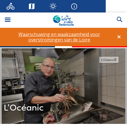
Menu
Zo
Waarschuwing en waakzaamheid voor
×
overstromingen van de Loire
L’Océanic©
L’Océanic