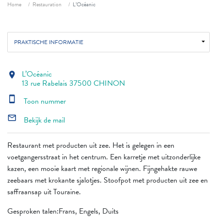
Fil d'ariane
Home
Restauration
L’Océanic
PRAKTISCHE INFORMATIE
L’Océanic
location_on
13 rue Rabelais 37500 CHINON
smartphone
Toon nummer
mail_outline
Bekijk de mail
Restaurant met producten uit zee. Het is gelegen in een
voetgangersstraat in het centrum. Een karretje met uitzonderlijke
kazen, een mooie kaart met regionale wijnen. Fijngehakte rauwe
zeebaars met krokante sjalotjes. Stoofpot met producten uit zee en
saffraansap uit Touraine.
Gesproken talen:Frans, Engels, Duits