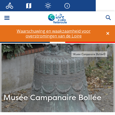
Menu
Zo
Waarschuwing en waakzaamheid voor
×
overstromingen van de Loire
Musée Campanaire Bollée©
Musée Campanaire Bollée