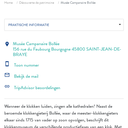
Fil d'ariane
Home
Découverte de patrimoine
Musée Campanaire Bollée
PRAKTISCHE INFORMATIE
Musée Campanaire Bollée
location_on
156 rue du Faubourg Bourgogne 45800 SAINT-JEAN-DE-
BRAYE
smartphone
Toon nummer
mail_outline
Bekijk de mail
link
TripAdvisor beoordelingen
Wanneer de klokken luiden, zingen alle kathedralen! Naast de
beroemde klokkengieterij Bollée, waar de meester-klokkengieters
elkaar sinds 1715 van vader op zoon opvolgen, beschrijft dit
klokkenmuseum de verschillende productiefases van een klok. Met