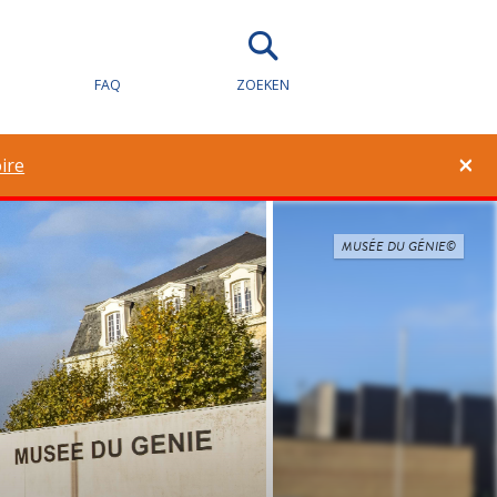
FAQ
ZOEKEN
×
ire
MUSÉE DU GÉNIE©