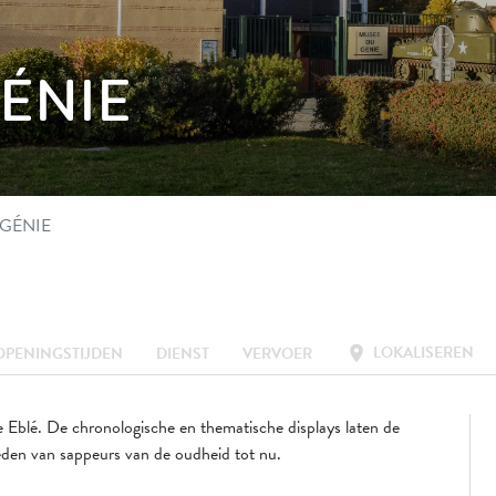
ÉNIE
GÉNIE
LOKALISEREN
location_on
OPENINGSTIJDEN
DIENST
VERVOER
 Eblé. De chronologische en thematische displays laten de
eden van sappeurs van de oudheid tot nu.