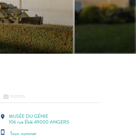
FOTO’S
photo_camera
MUSÉE DU GÉNIE
location_on
106 rue Éblé 49000 ANGERS
smartphone
Toon nummer