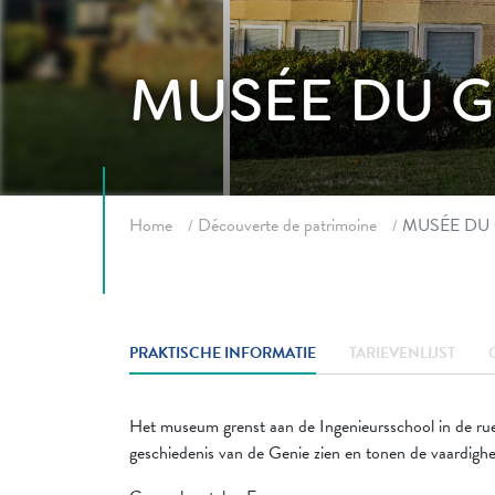
MUSÉE DU G
Fil d'ariane
Home
Découverte de patrimoine
MUSÉE DU 
PRAKTISCHE INFORMATIE
TARIEVENLIJST
Het museum grenst aan de Ingenieursschool in de rue
geschiedenis van de Genie zien en tonen de vaardigh