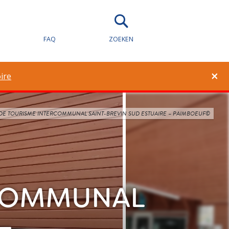
FAQ
ZOEKEN
×
ire
DE TOURISME INTERCOMMUNAL SAINT-BREVIN SUD ESTUAIRE – PAIMBOEUF©
RCOMMUNAL
–