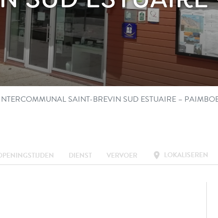
 INTERCOMMUNAL SAINT-BREVIN SUD ESTUAIRE – PAIMBO
LOKALISEREN
location_on
OPENINGSTIJDEN
DIENST
VERVOER