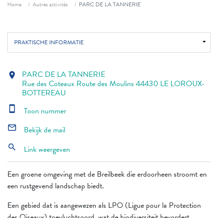
Fil d'ariane
Home
Autres activités
PARC DE LA TANNERIE
PRAKTISCHE INFORMATIE
PARC DE LA TANNERIE
location_on
Rue des Coteaux Route des Moulins 44430 LE LOROUX-
BOTTEREAU
smartphone
Toon nummer
mail_outline
Bekijk de mail
search
Link weergeven
Een groene omgeving met de Breilbeek die erdoorheen stroomt en
een rustgevend landschap biedt.
Een gebied dat is aangewezen als LPO (Ligue pour la Protection
des Oiseaux) toevluchtsoord, wat de biodiversiteit bevordert.