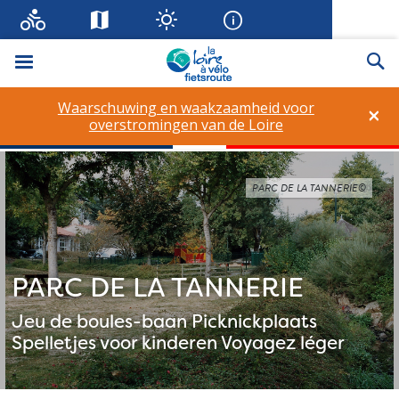
Menu
Zo
Waarschuwing en waakzaamheid voor
×
overstromingen van de Loire
PARC DE LA TANNERIE©
PARC DE LA TANNERIE
Jeu de boules-baan
Picknickplaats
Spelletjes voor kinderen
Voyagez léger